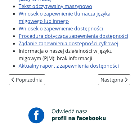
Tekst odczytywalny maszynowo
Wniosek o zapewnienie tłumacza języka
migowego lub innego
Wniosek o zapewnienie dostępności
Procedura dotycząca zapewnienia dostępności
Żądanie zapewnienia dostępności cyfrowej
Informacja o naszej działalności w języku
migowym (PJM): brak informacji
Aktualny raport z zapewnienia dostępności
Poprzednia strona: KLAUZULA INFORMACYJNA DLA R
Następna strona:
Poprzednia
Następna