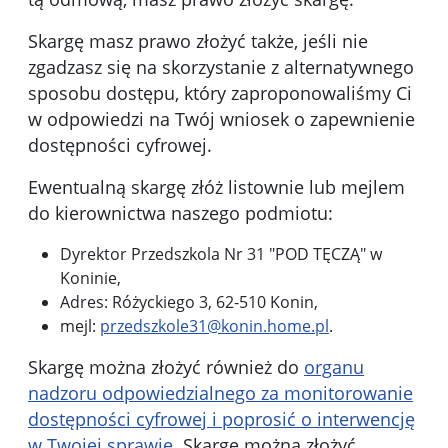
Skargę masz prawo złożyć także, jeśli nie
zgadzasz się na skorzystanie z alternatywnego
sposobu dostępu, który zaproponowaliśmy Ci
w odpowiedzi na Twój wniosek o zapewnienie
dostępności cyfrowej.
Ewentualną skargę złóż listownie lub mejlem
do kierownictwa naszego podmiotu:
Dyrektor Przedszkola Nr 31 "POD TĘCZĄ" w
Koninie
,
Adres:
Różyckiego 3, 62-510 Konin
,
mejl:
przedszkole31@konin.home.pl
.
Skargę można złożyć również do
organu
nadzoru odpowiedzialnego za monitorowanie
dostępności cyfrowej i poprosić o interwencję
w Twojej sprawie
. Skargę można złożyć