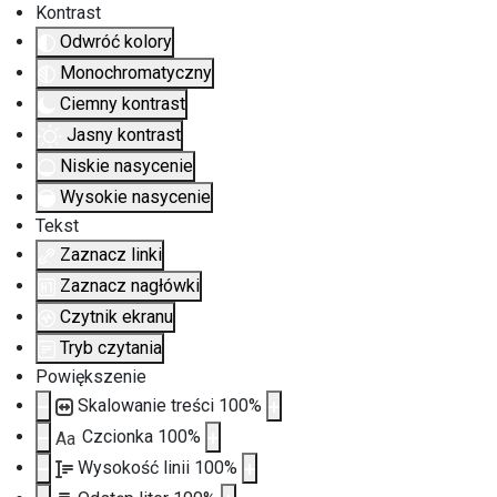
Kontrast
Odwróć kolory
Monochromatyczny
Ciemny kontrast
Jasny kontrast
Niskie nasycenie
Wysokie nasycenie
Tekst
Zaznacz linki
Zaznacz nagłówki
Czytnik ekranu
Tryb czytania
Powiększenie
Skalowanie treści
100
%
Czcionka
100
%
Aa
Wysokość linii
100
%