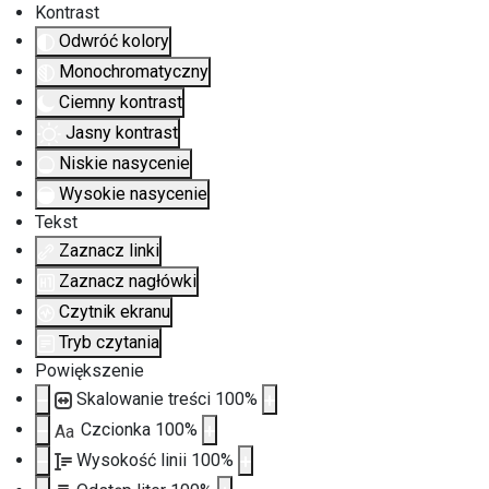
Kontrast
Odwróć kolory
Monochromatyczny
Ciemny kontrast
Jasny kontrast
Niskie nasycenie
Wysokie nasycenie
Tekst
Zaznacz linki
Zaznacz nagłówki
Czytnik ekranu
Tryb czytania
Powiększenie
Skalowanie treści
100
%
Czcionka
100
%
Aa
Wysokość linii
100
%