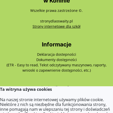
w Koninie
Wszelkie prawa zastrzeżone ©.
stronydlaoswaity.pl
otwiera się w nowy
Strony internetowe dla szkół
Informacje
Deklaracja dostepności
Dokumenty dostępności
(ETR - Easy to read, Tekst odczytywany maszynowo, raporty,
wnioski o zapewnienie dostępności, etc.)
Lokalizacja
Ta witryna używa cookies
Różyckiego 3,
Na naszej stronie internetowej używamy plików cookie.
62-510 Konin
Niektóre z nich są niezbędne dla funkcjonowania strony,
inne pomagają nam w ulepszaniu tej strony i doświadczeń