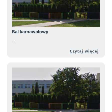
Bal karnawałowy
...
Przej
Czytaj więcej