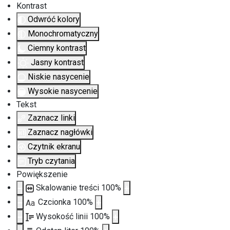
Kontrast
Odwróć kolory
Monochromatyczny
Ciemny kontrast
Jasny kontrast
Niskie nasycenie
Wysokie nasycenie
Tekst
Zaznacz linki
Zaznacz nagłówki
Czytnik ekranu
Tryb czytania
Powiększenie
Skalowanie treści
100
%
Czcionka
100
%
Aa
Wysokość linii
100
%